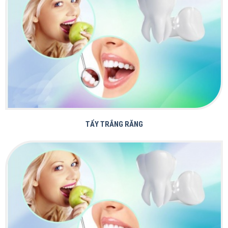
DỊCH VỤ CỦA CHÚNG TÔI
TẨY TRẮNG RĂNG