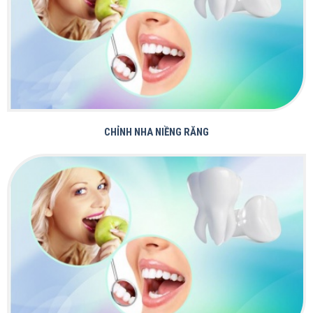
RĂNG SỨ THẨM MỸ
CHỈNH NHA NIỀNG RĂNG