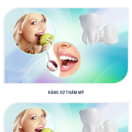
NẮN CHỈNH RĂNG